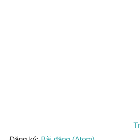
T
Đăng ký:
Bài đăng (Atom)