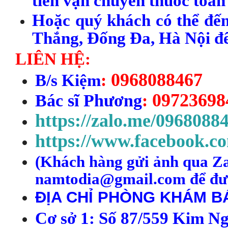
tiền vận chuyển thuốc toàn
Hoặc quý khách có thể đến
Thắng, Đống Đa, Hà Nội để 
LIÊN HỆ:
0968088467
B
/s
Kiệm
:
09723698
Bác sĩ Phương
:
https://zalo.me/0968088
https://www.facebook.c
(
Kh
ách h
àng
gửi ảnh qua Za
namtodia@gmail.com để đượ
ĐỊA CHỈ PHÒNG KHÁM BÁ
C
ơ s
ở
1
:
S
ố 87/
559
Kim N