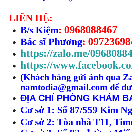
LIÊN HỆ:
0968088467
B
/s
Kiệm
:
09723698
Bác sĩ Phương
:
https://zalo.me/0968088
https://www.facebook.c
(
Kh
ách h
àng
gửi ảnh qua Za
namtodia@gmail.com để đượ
ĐỊA CHỈ PHÒNG KHÁM BÁ
C
ơ s
ở
1
:
S
ố 87/
559
Kim N
C
ơ s
ở 2: Tòa nhà T11, Tim