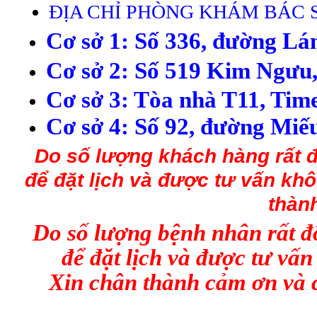
ĐỊA CHỈ PHÒNG KHÁM BÁC S
C
ơ s
ở 1:
Số 336, đường Lá
C
ơ s
ở
2
:
S
ố
519
Kim Ng
ưu
C
ơ s
ở 3: Tòa nhà T11, Tim
Cơ sở 4:
S
ố 92,
đ
ư
ờng Mi
ế
Do số lượng
kh
ách h
àng
rất 
để đặt lịch và được tư vấn kh
thàn
Do số lượng bệnh nhân rất đôn
để đặt lịch và được tư vấ
Xin chân thành cảm ơn và