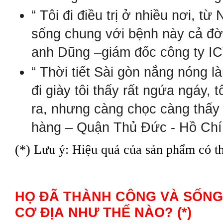
“ Tôi đi điều trị ở nhiều nơi, 
sống chung với bệnh này cả đời,
anh Dũng –giám đốc công ty I
“ Thời tiết Sài gòn nắng nóng là
đi giày tôi thấy rất ngứa ngáy,
ra, nhưng càng chọc càng thấy 
hàng – Quận Thủ Đức - Hồ Chí
(*) Lưu ý: Hiệu quả của sản phẩm có th
HỌ ĐÃ
TH
ÀNH C
ÔNG V
À S
ỐNG
C
Ơ
Đ
ỊA
NHƯ THẾ NÀO? (*)