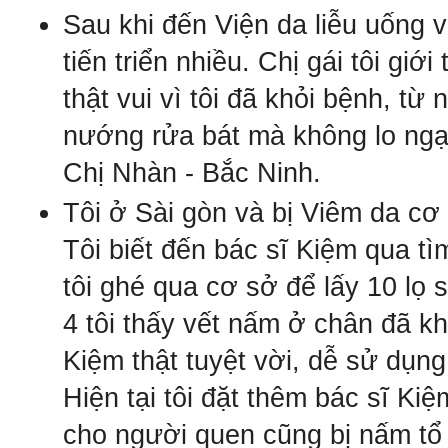
Sau khi đến Viện da liễu uống v
tiến triển nhiều. Chị gái tôi gi
thật vui vì tôi đã khỏi bệnh, từ 
nướng rửa bát mà không lo ng
Chị Nhàn - Bắc Ninh.
Tôi
ở Sài gòn và bị
Vi
êm da c
ơ
Tôi biết đến bác sĩ Kiệm qua tì
tôi ghé qua cơ sở để lấy 10 lọ
s
4 tôi thấy vết nấm ở chân đã kh
Kiệm thật tuyệt vời, dễ sử dụn
Hiện tại tôi đặt thêm bác sĩ K
cho người quen cũng bị nấm tổ 