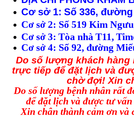
C
ơ s
ở 1:
Số 336, đường
C
ơ s
ở
2
:
S
ố
519
Kim Ng
ưu
C
ơ s
ở 3: Tòa nhà T11, Tim
Cơ sở 4:
S
ố 92,
đ
ư
ờng Mi
ế
Do số lượng
kh
ách h
àng
trực tiếp để đặt lịch và 
chờ đợi
!
Xin c
Do số lượng bệnh nhân rất đôn
để đặt lịch và được tư vấ
Xin chân thành cảm ơn và