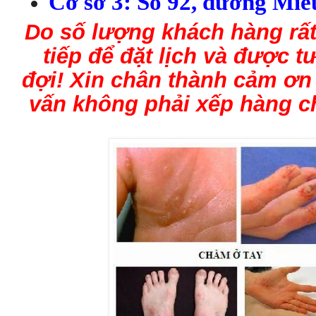
Cơ sở 3:
S
ố 92,
đ
ư
ờng Mi
ế
Do số lượng
kh
ách h
àng
rấ
tiếp để đặt lịch và được 
đợi
!
Xin chân thành cảm ơn 
vấn không phải xếp hàng c