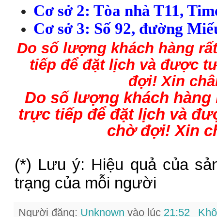
C
ơ s
ở 2: Tòa nhà T11, Tim
Cơ sở 3:
S
ố 92,
đ
ư
ờng Mi
ế
Do số lượng
kh
ách h
àng
rấ
tiếp để đặt lịch và được 
đợi
!
Xin châ
Do số lượng
kh
ách h
àng
trực tiếp để đặt lịch và 
chờ đợi
!
Xin c
(*) Lưu ý: Hiệu quả của sả
trạng của mỗi người
Người đăng:
Unknown
vào lúc
21:52
Khô