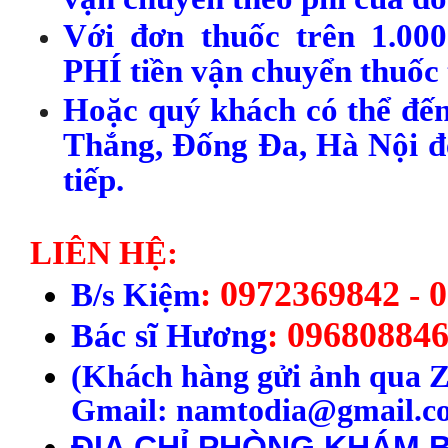
Với đơn thuốc trên 1.00
PHÍ tiền vận chuyển thuốc 
Hoặc quý khách có thể đến
Thắng, Đống Đa, Hà Nội để
tiếp.
LIÊN HỆ:
0972369842
0
B
/s
Kiệm
:
-
09680884
Bác sĩ Hương
:
(
Kh
ách h
àng
gửi ảnh qua Z
Gmail: namtodia@gmail.co
ĐỊA CHỈ PHÒNG KHÁM B