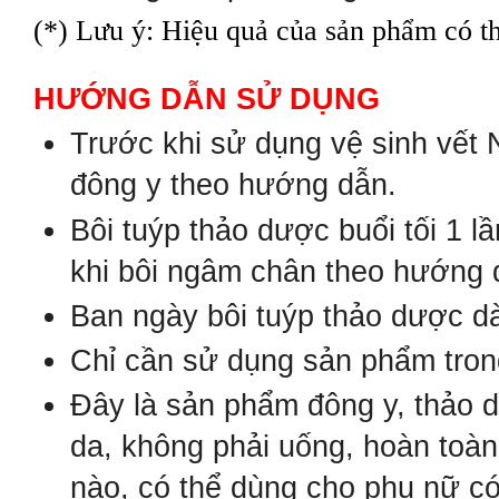
(*) Lưu ý: Hiệu quả của sản phẩm có th
H
Ư
ỚNG D
ẪN S
Ử D
ỤNG
Tr
ư
ớc khi s
ử d
ụng v
ệ sinh v
ết 
đ
ông
y theo h
ư
ớng d
ẫn.
B
ôi
tu
ýp
th
ảo
dư
ợc
bu
ổi
t
ối
1 lầ
khi bôi ngâm chân
t
heo h
ư
ớng 
Ban ng
ày b
ôi tu
ýp th
ảo d
ư
ợc d
Chỉ cần sử dụng
s
ản ph
ẩm tron
Đ
ây l
à s
ản ph
ẩm
đ
ông y, th
ảo d
da, không phải uống, hoàn toàn
nào, có thể dùng cho phụ nữ có