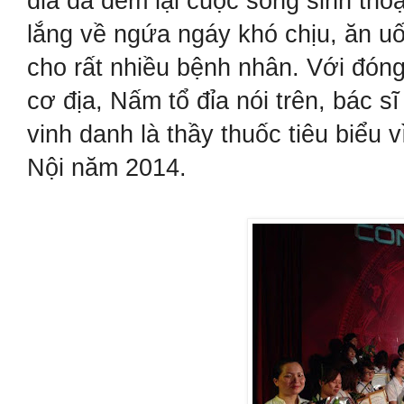
đỉa đã đem lại cuộc sống sinh tho
lắng về ngứa ngáy khó chịu, ăn u
cho rất nhiều bệnh nhân. Với đón
cơ địa, Nấm tổ đỉa nói trên, bác s
vinh danh là thầy thuốc tiêu biểu
Nội năm 2014.