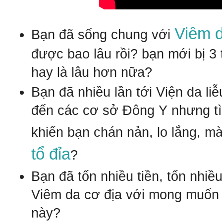
Vi
êm d
Bạn đã sống chung với
được bao lâu rồi? bạn mới bị 3
hay là lâu hơn nữa?
Bạn đã nhiều lần tới
V
iện da li
đến các cơ sở Đông Y nhưng
t
khiến bạn chán nản, lo lắng, m
tổ đỉa
?
Bạn đã tốn nhiều tiền, tốn nhiều
Vi
êm da c
ơ
đ
ịa
với mong muốn
này
?