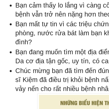
Bạn cảm thấy lo lắng vì càng 
bệnh vẫn trở nên nặng hơn theo
Bạn mất tự tin vì
c
ác
tri
ệu ch
ứn
phòng, nước rửa bát làm bạn kh
đình?
Bạn đang muốn tìm một địa đi
Da c
ơ
đ
ịa
tận gốc, uy tín, có c
Chúc m
ừng bạn đã tìm đến đún
sĩ Kiệm đã điều trị khỏi bệnh n
vảy nến cho rất nhiều bệnh nh