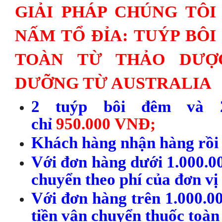
GIẢI PHÁP CHÚNG TÔI
NẤM TỔ ĐỈA: TUÝP BÔ
TOÀN TỪ THẢO DƯỢ
DƯỠNG TỪ AUSTRALIA
2 tuýp bôi đêm và 
chỉ
950.000
VNĐ
;
Khách hàng nhận
h
àng
rồi
Với đơn
h
àng
dưới 1.000.0
chuyển theo phí của đơn vị
Với đơn
h
àng
trên 1.000.
tiền vận chuyển thuốc toàn