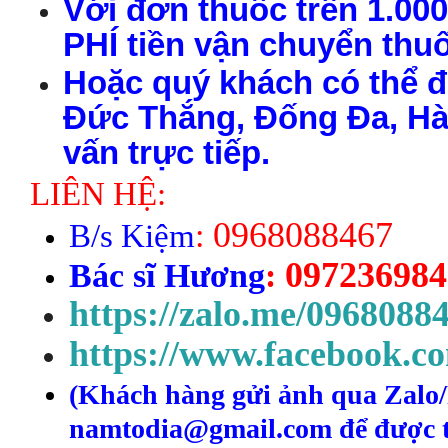
Với đơn thuốc trên 1.00
PHÍ tiền vận chuyển thu
Hoặc quý khách có thể đ
Đức Thắng, Đống Đa, Hà 
vấn trực tiếp.
LIÊN HỆ:
0968088467
B
/s
Kiệm
:
097236984
Bác sĩ Hương
:
https://zalo.me/0968088
https://www.facebook.c
(
Kh
ách h
àng
gửi ảnh qua Zalo
namtodia@gmail.com để được t